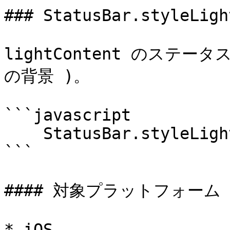
### StatusBar.styleLigh
lightContent のステ
の背景 )。

```javascript

    StatusBar.styleLightContent();

```

#### 対象プラットフォーム

* iOS
