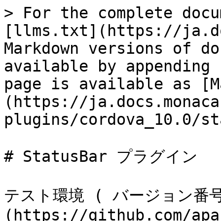
> For the complete docu
[llms.txt](https://ja.d
Markdown versions of do
available by appending 
page is available as [M
(https://ja.docs.monaca
plugins/cordova_10.0/st
# StatusBar プラグイン

テスト環境 ( バージョン番号 )
(https://github.com/apa