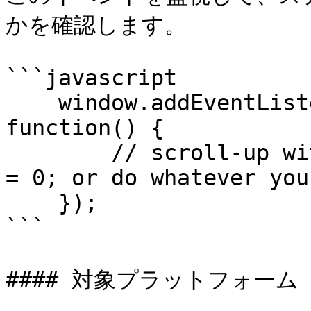
かを確認します。

```javascript

    window.addEventListener('statusTap', 
function() {

        // scroll-up with document.body.scrollTop 
= 0; or do whatever you
    });

```

#### 対象プラットフォーム
