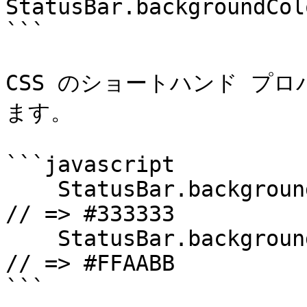
StatusBar.backgroundCol
```

CSS のショートハンド プロ
ます。

```javascript

    StatusBar.backgroundColorByHexString("#333"); 
// => #333333

    StatusBar.backgroundColorByHexString("#FAB"); 
// => #FFAABB

```
