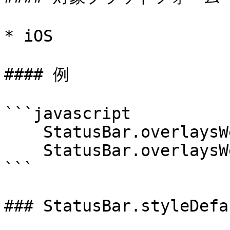
* iOS

#### 例

```javascript

    StatusBar.overlaysWebView(true);

    StatusBar.overlaysWebView(false);

```

### StatusBar.styleDefau