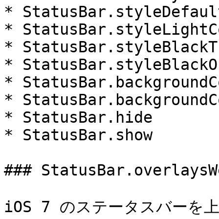
* StatusBar.styleDefault
* StatusBar.styleLightC
* StatusBar.styleBlackT
* StatusBar.styleBlackO
* StatusBar.backgroundC
* StatusBar.backgroundC
* StatusBar.hide

* StatusBar.show

### StatusBar.overlaysW
iOS 7 のステータスバーを上