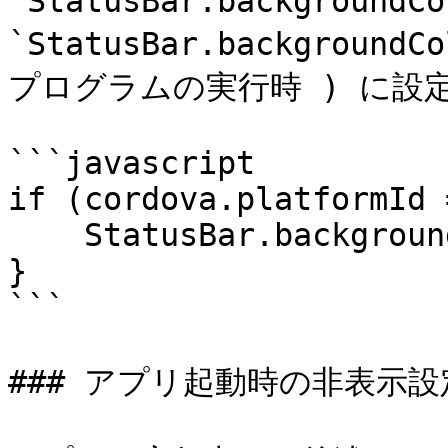
`StatusBar.backgroundC
`StatusBar.background
プログラムの実行時 ) に設
```javascript

if (cordova.platformId 
    StatusBar.backgroundColorByHexString("#333");

}

```

### アプリ起動時の非表示設定