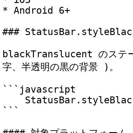
* Android 6+

### StatusBar.styleBlac
blackTranslucent 
字、半透明の黒の背景 )。

```javascript

    StatusBar.styleBlackTranslucent();

```
