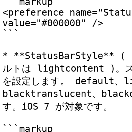
```markup

<preference name="Statu
value="#000000" />

```

* **StatusBarStyl
ルトは lightcontent 
を設定します。 default、li
blacktranslucent、bl
す。iOS 7 が対象です。

```markup
