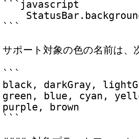
```javascript

    StatusBar.backgroundColorByName("red");

```

サポート対象の色の名前は、次
```

black, darkGray, lightG
green, blue, cyan, yell
purple, brown

```
