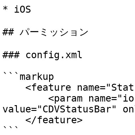
* iOS

## パーミッション

### config.xml

```markup

    <feature name="StatusBar">

        <param name="ios-package" 
value="CDVStatusBar" on
    </feature>

```
