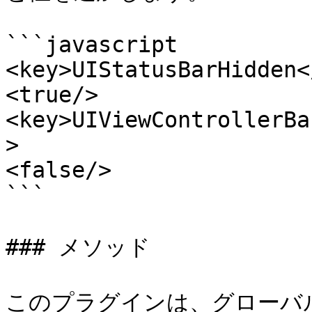
```javascript

<key>UIStatusBarHidden<
<true/>

<key>UIViewControllerBa
>

<false/>

```

### メソッド

このプラグインは、グローバルな