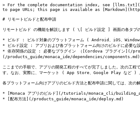
> For the complete documentation index, see [llms.txt](
to page URLs; this page is available as [Markdown](http
# リモートビルドと配布申請

リモートビルド の機能を解説します ( \[ ビルド設定 ] 画面の各タブの
* ビルド : ビルド対象のプラットフォーム ( Android、iOS、Window
* ビルド設定 : アプリおよび各プラットフォーム向けのビルドに必要な設
* 依存関係の設定 : 必要なプラグイン （[Cordova プラグイン](/products
(/products_guide/monaca_ide/dependencies/component
ここまでの手順で、アプリの開発工程のすべてが完了しました。次の工程
す。なお、実際に、マーケット ( App Store、Google Play な
各プラットフォーム向けアプリのビルド方法と配布申請に関しては、次の解
* [Monaca アプリのビルド](/tutorials/monaca_cli/building_a