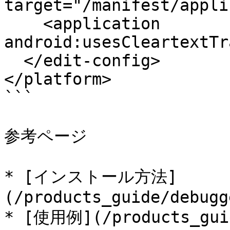
target="/manifest/appli
    <application 
android:usesCleartextTr
  </edit-config>

</platform>

```

参考ページ

* [インストール方法]
(/products_guide/debugg
* [使用例](/products_guid