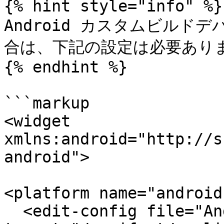
{% hint style="info" %}

Android カスタムビルドデ
合は、下記の設定は必要ありま
{% endhint %}

```markup

<widget 
xmlns:android="http://s
android">

<platform name="android"
  <edit-config file="AndroidManifest.xml" 