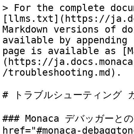
> For the complete docu
[llms.txt](https://ja.d
Markdown versions of do
available by appending 
page is available as [M
(https://ja.docs.monaca
/troubleshooting.md).

# トラブルシューティング ガ
### Monaca デバッガー
href="#monaca-debaggton