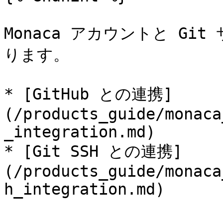
Monaca アカウントと Gi
ります。

* [GitHub との連携]
(/products_guide/monaca
_integration.md)

* [Git SSH との連携]
(/products_guide/monaca