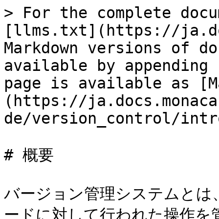
> For the complete docu
[llms.txt](https://ja.d
Markdown versions of do
available by appending 
page is available as [M
(https://ja.docs.monaca
de/version_control/intr
# 概要

バージョン管理システムとは
ードに対して行われた操作を