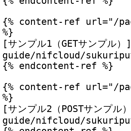
{% endcontent-ref %}

{% content-ref url="/pa
%}

[サンプル1（GETサンプル）](/
guide/nifcloud/sukuripu
{% endcontent-ref %}

{% content-ref url="/pa
%}

[サンプル2（POSTサンプル）](
guide/nifcloud/sukuripu