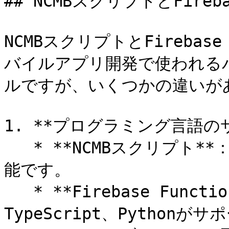
## NCMBスクリプトとFireba
NCMBスクリプトとFirebas
バイルアプリ開発で使われる
ルですが、いくつかの違いがあ
1. **プログラミング言語のサ
   * **NCMBスクリプト**：JavaScriptやRubyでの記述が可
能です。

   * **Firebase Functions**：JavaScript、
TypeScript、Pythonが