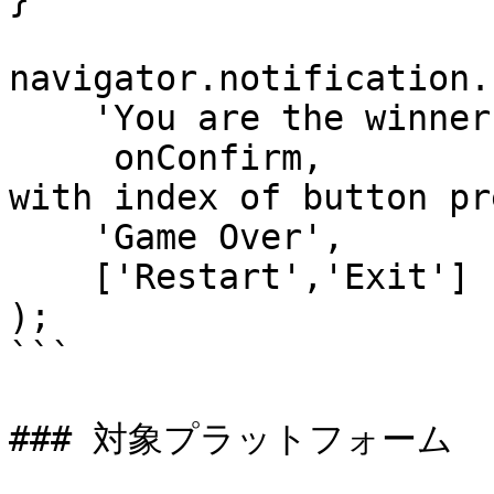
navigator.notification.
    'You are the winner!', // message

     onConfirm,            // callback to invoke 
with index of button pr
    'Game Over',           // title

    ['Restart','Exit']     // buttonLabels

);

```

### 対象プラットフォーム
