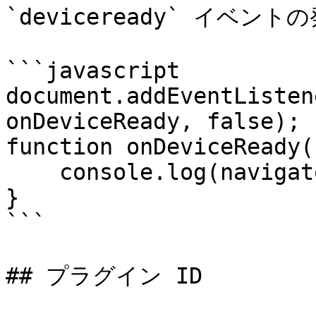
`deviceready` イベン
```javascript

document.addEventListen
onDeviceReady, false);

function onDeviceReady()
    console.log(navigator.notification);

}

```

## プラグイン ID
