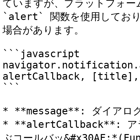
ていますが、プラットフォー
`alert` 関数を使用して
場合があります。

```javascript

navigator.notification.
alertCallback, [title],
```

* **message**: ダイアロ
* **alertCallback
ぶコールバッ&#x30AF;*(Func