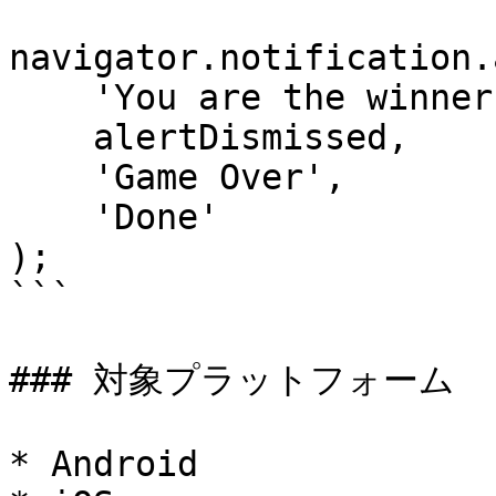
navigator.notification.
    'You are the winner!',  // message

    alertDismissed,         // callback

    'Game Over',            // title

    'Done'                  // buttonName

);

```

### 対象プラットフォーム

* Android
