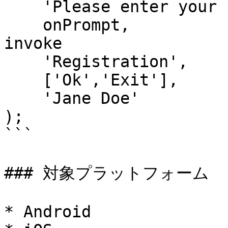
    'Please enter your name',  // message

    onPrompt,                  // callback to 
invoke

    'Registration',            // title

    ['Ok','Exit'],             // buttonLabels

    'Jane Doe'                 // defaultText

);

```

### 対象プラットフォーム

* Android
