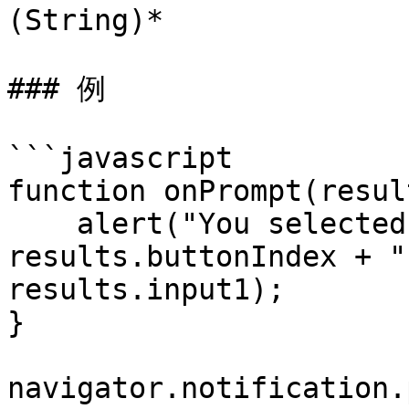
(String)*

### 例

```javascript

function onPrompt(resul
    alert("You selected button number " + 
results.buttonIndex + "
results.input1);

}

navigator.notification.