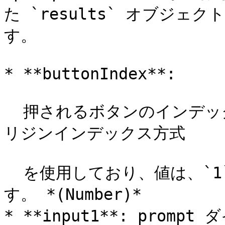
た `results` オブジ
す。

* **buttonIndex**:

  押されるボタンのインデックスです。インデックスには、1オ
リジンインデックス方式

  を使用しており、値は、`1`、`2`、`3`、・・・　となりま
す。 *(Number)*

* **input1**: pro