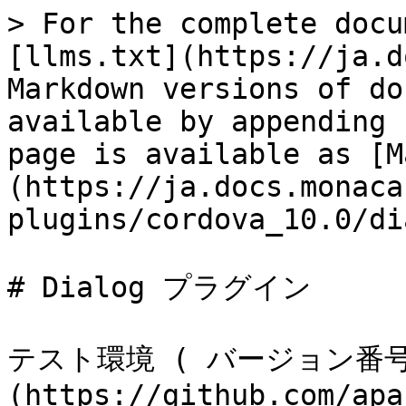
> For the complete docu
[llms.txt](https://ja.d
Markdown versions of do
available by appending 
page is available as [M
(https://ja.docs.monaca
plugins/cordova_10.0/di
# Dialog プラグイン

テスト環境 ( バージョン番号 )
(https://github.com/apa