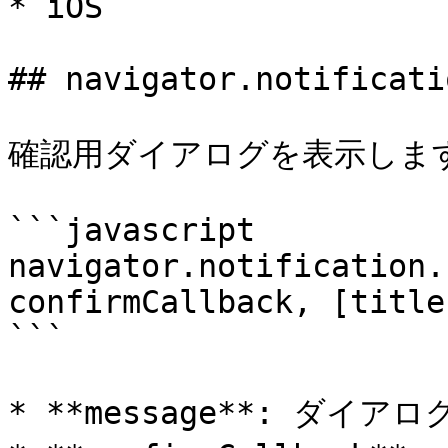
* iOS

## navigator.notificati
確認用ダイアログを表示します 
```javascript

navigator.notification.
confirmCallback, [title
```

* **message**: ダイアロ