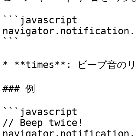
```javascript

navigator.notification.
```

* **times**: ビープ音のリ
### 例

```javascript

// Beep twice!

navigator.notification.