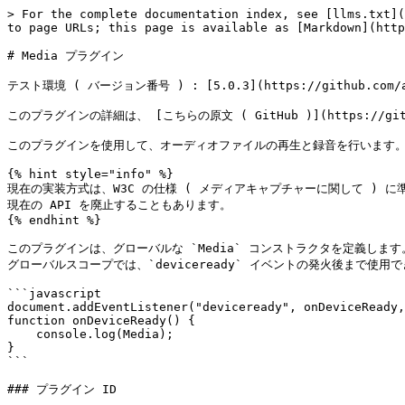
> For the complete documentation index, see [llms.txt](https://ja.docs.monaca.io/llms.txt). Markdown versions of documentation pages are available by appending `.md` to page URLs; this page is available as [Markdown](https://ja.docs.monaca.io/reference/core-cordova-plugins/cordova_10.0/media.md).

# Media プラグイン

テスト環境 ( バージョン番号 ) : [5.0.3](https://github.com/apache/cordova-plugin-media/releases/tag/5.0.3)

このプラグインの詳細は、 [こちらの原文 ( GitHub )](https://github.com/apache/cordova-plugin-media) をご確認ください。

このプラグインを使用して、オーディオファイルの再生と録音を行います。

{% hint style="info" %}
現在の実装方式は、W3C の仕様 ( メディアキャプチャーに関して ) に準拠しておらず、利便上提供しているものです。リリース予定の次期の実装方式では、最新の W3C の仕様に準拠する予定です。また、その場合には、現在の API を廃止することもあります。
{% endhint %}

このプラグインは、グローバルな `Media` コンストラクタを定義します。\
グローバルスコープでは、`deviceready` イベントの発火後まで使用できません。

```javascript
document.addEventListener("deviceready", onDeviceReady, false);
function onDeviceReady() {
    console.log(Media);
}
```

### プラグイン ID

```javascript
cordova-plugin-media
```

### プラグインの追加方法

このプラグインを使用する場合には、Monaca クラウド IDE の \[ Cordova プラグインの管理 ] 上で、`Media` プラグインを[有効](/products_guide/monaca_ide/dependencies/cordova_plugin.md#cordova-puraguin-noinpto)にします。

### 対象プラットフォーム

* Android
* iOS

### メディアオブジェクト

```javascript
var media = new Media(src, mediaSuccess, [mediaError], [mediaStatus]);
```

#### パラメーター

* **src**: オーディオコンテンツを指し示す URI *(DOMString)*
* **mediaSuccess**: ( 任意 ) `Media`オブジェクト側の再生・録音・停止処理が完了した後に、実行されるコールバッ&#x30AF;*(Function)*
* **mediaError**: ( 任意 ) エラーが発生した場合に、実行されるコールバック *(Function)*
* **mediaStatus**: ( 任意 ) ステータスが変化したことを示すときに使用されるコールバッ&#x30AF;*(Function)*

{% hint style="info" %}
`src` パラメーターには、`cdvfile` パスを使用できます。

```javascript
var my_media = new Media('cdvfile://localhost/temporary/recording.mp3', ...);
```

{% endhint %}

#### Additional ReadOnly パラメーター

* **position**: オーディオの再生位置 ( 秒単位 )
  * 再生中、自動的には値を更新しないので、`getCurrentPosition`メソッドを呼び、値を更新します。
* **duration**: メディアの再生時間 ( 秒単位 )

#### 定数

`mediaStatus` コールバックだけで使用されるパラメーターとして、次の定数があります。

* `Media.MEDIA_NONE` = 0
* `Media.MEDIA_STARTING` = 1
* `Media.MEDIA_RUNNING` = 2
* `Media.MEDIA_PAUSED` = 3
* `Media.MEDIA_STOPPED` = 4

#### メソッド

* `media.getCurrentAmplitude`: オーディオファイル内の現在の振幅を返します。
* `media.getCurrentPosition`: オーディオファイル内の現在の再生位置を返します。
* `media.getDuration`: オーディオファイルの再生時間を返します。
* `media.play`: オーディオファイルの再生を、開始または再開します。
* `media.pause`: オーディオファイルの再生を一時停止します。
* `media.pauseRecord`: オーディオファイルの録音を一時停止します。
* `media.release`: オーディオリソースを解放 ( release ) します。
* `media.resumeRecord`：オーディオファイルのレコーディングを再開します。
* `media.seekTo`: オーディオファイル内の再生位置を動かします。
* `media.setVolume`: オーディオ再生時の音量を設定します。
* `media.startRecord`: オーディオファイルの録音を開始します。
* `media.stopRecord`: オーディオファイルの録音を停止します。
* `media.stop`: オーディオファイルの再生を停止します。

#### media.getCurrentAmplitude

録音している音の振幅 ( amplitude ) を返します。

```javascript
media.getCurrentAmplitude(mediaSuccess, [mediaError]);
```

**対象プラットフォーム**

* Android
* iOS

#### パラメーター

* **mediaSuccess**: 取得した振幅 ( 0.0 - 1.0 )を渡して実行するコールバック
* **mediaError**: ( 任意 ) エラーの発生時に実行されるコールバック

**例**

```javascript
// Audio player
//
var my_media = new Media(src, onSuccess, onError);

// Record audio
my_media.startRecord();

mediaTimer = setInterval(function () {
    // get media amplitude
    my_media.getCurrentAmplitude(
        // success callback
        function (amp) {
            console.log(amp + "%");
        }