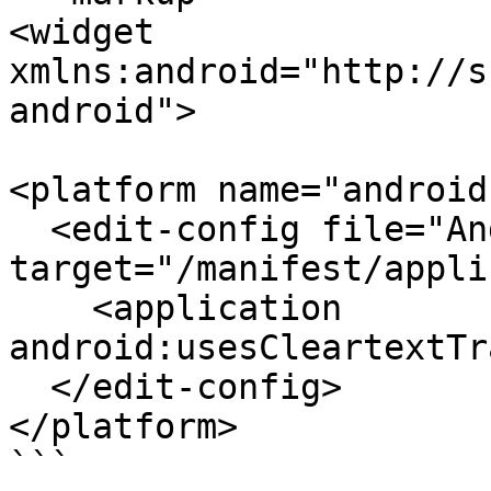
<widget 
xmlns:android="http://s
android">

<platform name="android"
  <edit-config file="AndroidManifest.xml" 
target="/manifest/appli
    <application 
android:usesCleartextTr
  </edit-config>

</platform>
