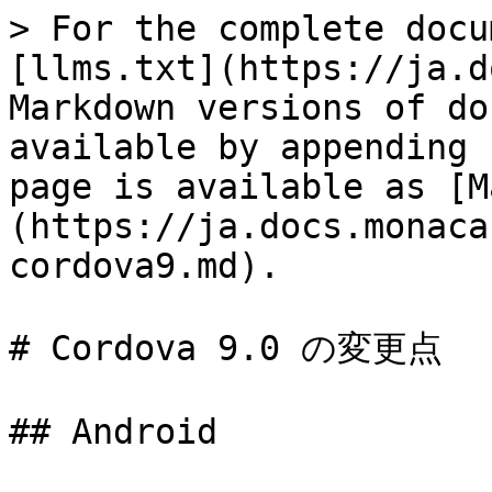
> For the complete docu
[llms.txt](https://ja.d
Markdown versions of do
available by appending 
page is available as [M
(https://ja.docs.monaca
cordova9.md).

# Cordova 9.0 の変更点

## Android
