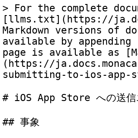
> For the complete docu
[llms.txt](https://ja.d
Markdown versions of do
available by appending 
page is available as [M
(https://ja.docs.monaca
submitting-to-ios-app-s
# iOS App Store への送信
## 事象
