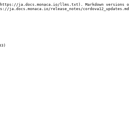
https://ja.docs.monaca.io/llms.txt). Markdown versions o
s://ja.docs.monaca.io/release_notes/cordova12_updates.md
3)
