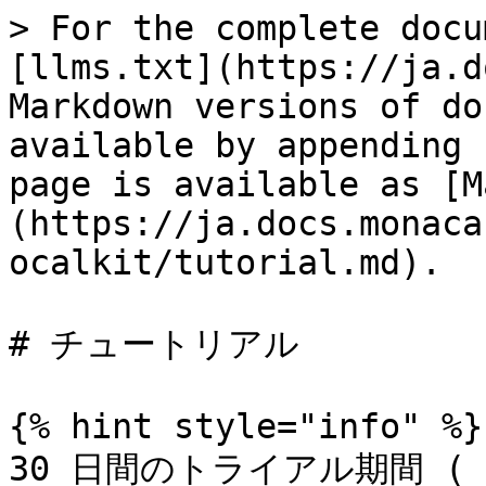
> For the complete docu
[llms.txt](https://ja.d
Markdown versions of do
available by appending 
page is available as [M
(https://ja.docs.monaca
ocalkit/tutorial.md).

# チュートリアル

{% hint style="info" %}

30 日間のトライアル期間 (