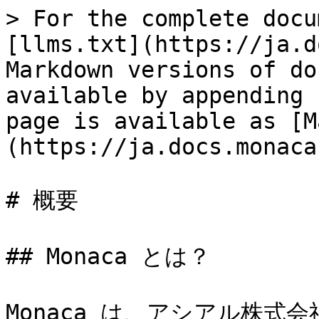
> For the complete docu
[llms.txt](https://ja.d
Markdown versions of do
available by appending 
page is available as [M
(https://ja.docs.monaca
# 概要

## Monaca とは？

Monaca は、アシアル株