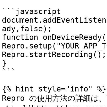
```javascript

document.addEventListen
ady,false);

function onDeviceReady()
Repro.setup("YOUR_APP_T
Repro.startRecording();

}

```

{% hint style="info" %}

Repro の使用方法の詳細は、