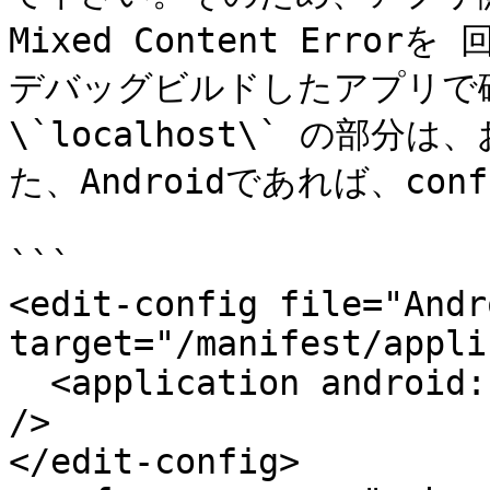
Mixed Content Erro
デバッグビルドしたアプリで確
\`localhost\` の部
た、Androidであれば、confi
```

<edit-config file="Andr
target="/manifest/appli
  <application android:usesCleartextTraffic="true" 
/>

</edit-config>
