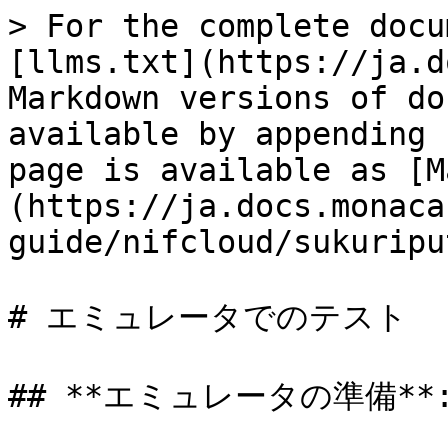
> For the complete docu
[llms.txt](https://ja.d
Markdown versions of do
available by appending 
page is available as [M
(https://ja.docs.monaca
guide/nifcloud/sukuripu
# エミュレータでのテスト

## **エミュレータの準備**: