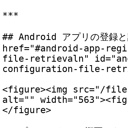
***

## Android アプリの登録
href="#android-app-regi
file-retrievaln" id="an
configuration-file-retr
<figure><img src="/file
alt="" width="563"><fig
</figure>
