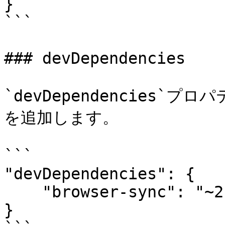
}

```

### devDependencies

`devDependencies`プロ
を追加します。

```

"devDependencies": {

    "browser-sync": "~2.27.7"

}
