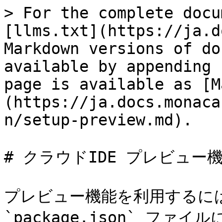
> For the complete docu
[llms.txt](https://ja.d
Markdown versions of do
available by appending 
page is available as [M
(https://ja.docs.monaca
n/setup-preview.md).

# クラウドIDE プレビュー機
プレビュー機能を利用するには
`package.json` ファ