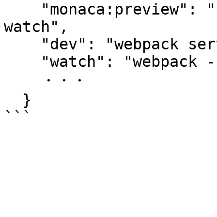
    "monaca:preview": "npm run dev & npm run 
watch",

    "dev": "webpack serve --port 8080 --open",

    "watch": "webpack --watch --mode production",

    ・・・

  }
