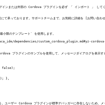
インまたは外部の Cordova プラグインを必ず 「 インポート 」 してく
承っております。サポートチームまで、お気軽に詳細を [お問い合わせ](https:/
、`最小限のテンプレート` を使用します。

ca_ide/dependencies/custom_cordova_plugin.md#yz-c
ー Cordova プラグインのサンプルを使用して、メッセージダイアログを表示す
 false);

ょう。ユーザー Cordova プラグインが標準デバッガーに存在しないため、