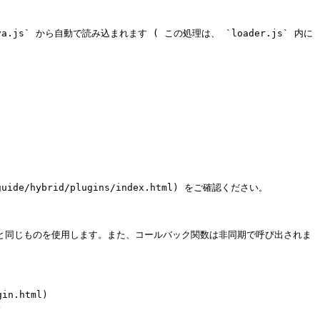
ova.js` から自動で読み込まれます ( この処理は、 `loader.js` 内に
de/hybrid/plugins/index.html) をご確認ください。

義した名と同じものを使用します。また、コールバック関数は非同期で呼び出されま
n.html)


