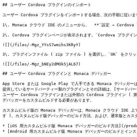
## ユーザー Cordova プラグインのインポート

ユーザー Cordova プラグインをインポートする場合、次の手順に従います
1\. Monaca クラウド IDE のメニューから、  **`設定 → Cordo
2\. Cordova プラグインページが表示されます。`Cordova プラグ
![](/files/-Mgz_YYsS7wmihs3KRyY)

3\. プラグインファイル ( zip ファイル ) を選択し、`OK` をクリッ
![](/files/-Mgz_bNEy2dMOk5jAL67)

## ユーザー Cordova プラグインと Monaca デバッガー

App Store または Google Play で入手できる Monaca 
提供しているサードパーティー製のプラグインとその詳細は、[サードパーティー製プ
ユーザー Cordova プラグインまたは外部の Cordova プラグイン
デバッガーをカスタムビルドする必要があります。

カスタムビルド版の Monaca デバッガーは、Monaca クラウド IDE
す )。カスタムビルド版デバッガーのビルド方法、および、通常版とカス
* [iOS 用カスタムビルド版 Monaca デバッガーのビルド方法](/products_gui
* [Android 用カスタムビルド版 Monaca デバッガーのビルドとインストール](/pro