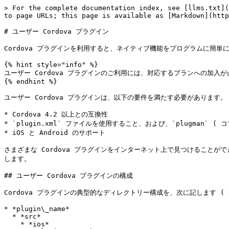
> For the complete documentation index, see [llms.txt](
to page URLs; this page is available as [Markdown](http
# ユーザー Cordova プラグイン

Cordova プラグインを利用すると、ネイティブ機能をプログラムに簡単
{% hint style="info" %}

ユーザー Cordova プラグインのご利用には、対応するプランへの加入が必要です (
{% endhint %}

ユーザー Cordova プラグインは、以下の要件を満たす必要があります。

* Cordova 4.2 以上との互換性

* `plugin.xml` ファイルを使用すること、および、`plugman`
* iOS と Android のサポート

さまざまな Cordova プラグインをインターネット上で見つけること
します。

## ユーザー Cordova プラグインの構成

Cordova プラグインの典型的なディレクトリー構成を、次に記します (
* *plugin\_name*

  * *src*

    * *ios*
