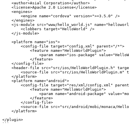
    <author>Asial Corporation</author>

    <license>Apache 2.0 License</license>

    <engines>

        <engine name="cordova" version=">=3.5.0" />

    </engines>

    <js-module src="www/hello_world.js" name="helloworld">

        <clobbers target="HelloWorld" />

    </js-module>

    <platform name="ios">

        <config-file target="config.xml" parent="/*">

            <feature name="HelloWorldPlugin">

                <param name="ios-package" value="HelloWorldPlugin"/>

            </feature>

    </config-file>

    <header-file src="src/ios/HelloWorldPlugin.h" target-dir="src/ios" />

        <source-file src="src/ios/HelloWorldPlugin.m" target-dir="src/ios" />

    </platform>

    <platform name="android">

        <config-file target="res/xml/config.xml" parent="/*">

            <feature name="HelloWorldPlugin">

                <param name="android-package" value="mobi.monaca.HelloWorldPlugin"/>

            </feature>

        </config-file>

        <source-file src="src/android/mobi/monaca/HelloWorldPlugin.java" target-dir="src/mobi/monaca" />

    </platform>

</plugin>

```
