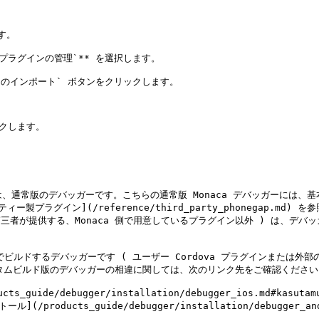
。

va プラグインの管理`** を選択します。

インのインポート` ボタンをクリックします。

クします。

デバッガーは、通常版のデバッガーです。こちらの通常版 Monaca デバッガーに
ラグイン](/reference/third_party_phonegap.md
 ( 第三者が提供する、Monaca 側で用意しているプラグイン以外 ) は、デ
 上でビルドするデバッガーです ( ユーザー Cordova プラグインまたは
タムビルド版のデバッガーの相違に関しては、次のリンク先をご確認ください。
de/debugger/installation/debugger_ios.md#kasutamubi
ducts_guide/debugger/installation/debugger_android.