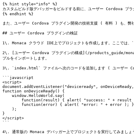
{% hint style="info" %}

カスタムビルド版デバッガーをビルドする前に、ユーザー Cordova プラグ
{% endhint %}

また、ユーザー Cordova プラグイン開発の技術支援 ( 有料 ) も、弊社にて
## ユーザー Cordova プラグインの検証

1\. Monaca クラウド IDE上でプロジェクトを作成します。ここでは
2\. [ユーザー Cordova プラグインの構成](/products_guide/mona
プルをインポートします。

3\. `index.html` ファイルへ次のコードを追加します ( ユーザ
```javascript

<script>

document.addEventListener("deviceready", onDeviceReady,
function onDeviceReady() {

    window.HelloWorld.say(

        function(result) { alert( "success: " + result ); },

        function(error) { alert( "error: " + error ); }

    );

}

</script>

```

4\. 通常版の Monaca デバッガー上でプロジェクトを実行してみまし