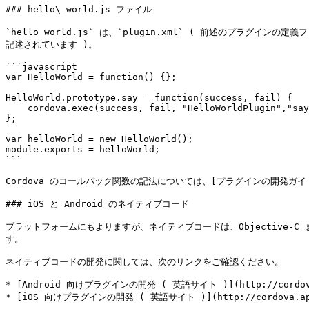
### hello\_world.js ファイル

`hello_world.js` は、`plugin.xml` ( 前述のプラグインの
記述されています )。

```javascript

var HelloWorld = function() {};

HelloWorld.prototype.say = function(success, fail) {

    cordova.exec(success, fail, "HelloWorldPlugin","say", []);

};

var helloWorld = new HelloWorld();

module.exports = helloWorld;

```

Cordova のコールバック関数の記法については、[プラグインの開発ガイド (英語サイト
### iOS と Android のネイティブコード

プラットフォームにもよりますが、ネイティブコードは、Objective-C
す。

ネイティブコードの開発に関しては、次のリンクをご確認ください。

* [Android 向けプラグインの開発 ( 英語サイト )](http://cordova.apa
* [iOS 向けプラグインの開発 ( 英語サイト )](http://cordova.apache