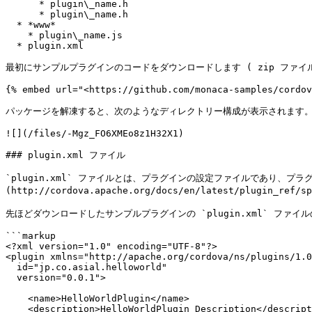
      * plugin\_name.h

      * plugin\_name.h

  * *www*

    * plugin\_name.js

  * plugin.xml

最初にサンプルプラグインのコードをダウンロードします ( zip ファイル
{% embed url="<https://github.com/monaca-samples/cordov
パッケージを解凍すると、次のようなディレクトリー構成が表示されます。
![](/files/-Mgz_FO6XMEo8z1H32X1)

### plugin.xml ファイル

`plugin.xml` ファイルとは、プラグインの設定ファイルであり、プラ
(http://cordova.apache.org/docs/en/latest/plugin_re
先ほどダウンロードしたサンプルプラグインの `plugin.xml` ファイ
```markup

<?xml version="1.0" encoding="UTF-8"?>

<plugin xmlns="http://apache.org/cordova/ns/plugins/1.0
  id="jp.co.asial.helloworld"

  version="0.0.1">

    <name>HelloWorldPlugin</name>

    <description>HelloWorldPlugin Description</description>
