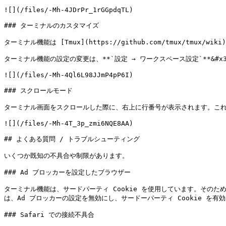
![](/files/-Mh-4JDrPr_1rGGpdqTL)

### ターミナルのカスタマイズ

ターミナル機能は [Tmux](https://github.com/tmux/tm
ターミナル機能の設定の変更は、**`設定 → ワークスペース設定`**&#x3
![](/files/-Mh-4Ql6L98JJmP4pP6I)

### スクロールモード

ターミナル画面をスクロールした際に、右上に行番号が表示されます。これは 
![](/files/-Mh-4T_3p_zmi6NQE8AA)

## よくある質問 / トラブルシューティング

いくつか既知の不具合や制限があります。

### Ad ブロッカーを設定したブラウザー

ターミナル機能は、サードパーティ Cookie を使用しています。その
は、Ad ブロッカーの設定を無効にし、サードーパーティ Cookie を有効
### Safari での接続不具合
