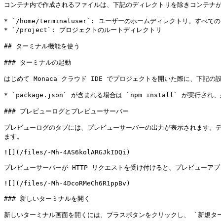
コンテナ内で作成されるファイルは、下記のディレクトリを除きコンテナが
* `/home/terminaluser`: ユーザーのホームディレクトリ。すべ
* `/project`: プロジェクトのルートディレクトリ

## ターミナル機能を使う

### ターミナルの起動

はじめて Monaca クラウド IDE でプロジェクトを開いた際に、下記の
* `package.json` が含まれる場合は `npm install` が実行
### プレビューログとプレビューサーバー

プレビューログのタブには、プレビューサーバーの出力が表示されます。デフォ
ます。

![](/files/-Mh-4AS6kolARGJkIDQi)

プレビューサーバーが HTTP リクエストを受け付けると、プレビューアプリが
![](/files/-Mh-4DcoRMeCh6R1ppBv)

### 新しいターミナルを開く

新しいターミナル画面を開くには、プラスボタンをクリックし、 `新規ター