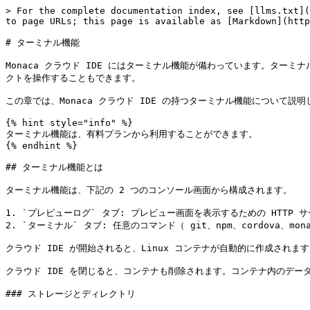
> For the complete documentation index, see [llms.txt](
to page URLs; this page is available as [Markdown](http
# ターミナル機能

Monaca クラウド IDE にはターミナル機能が備わっています。ター
クトを操作することもできます。

この章では、Monaca クラウド IDE の持つターミナル機能について説明
{% hint style="info" %}

ターミナル機能は、有料プランから利用することができます。

{% endhint %}

## ターミナル機能とは

ターミナル機能は、下記の 2 つのコンソール画面から構成されます。

1. `プレビューログ` タブ: プレビュー画面を表示するための HTTP 
2. `ターミナル` タブ: 任意のコマンド（ git、npm、cordova、m
クラウド IDE が開始されると、Linux コンテナが自動的に作成され
クラウド IDE を閉じると、コンテナも削除されます。コンテナ内のデー
### ストレージとディレクトリ
