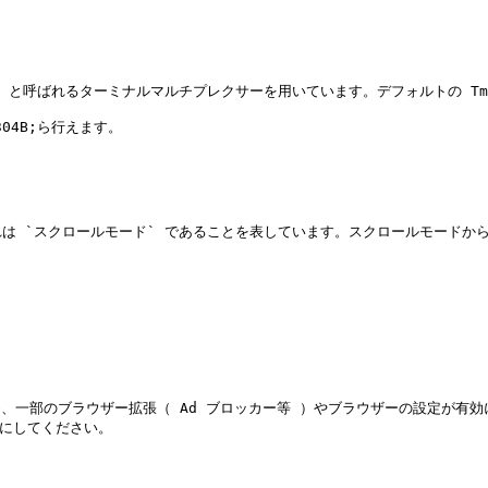
ux/wiki) と呼ばれるターミナルマルチプレクサーを用いています。デフォルトの 
04B;ら行えます。

`スクロールモード` であることを表しています。スクロールモードから戻るには
ため、一部のブラウザー拡張（ Ad ブロッカー等 ）やブラウザーの設定が
にしてください。
