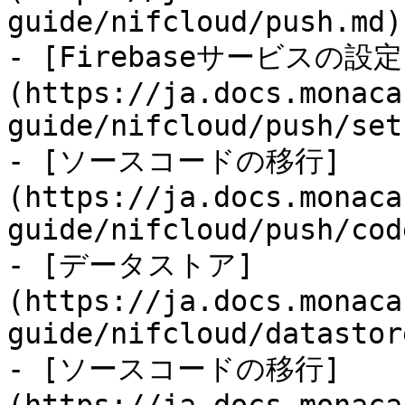
guide/nifcloud/push.md)

- [Firebaseサービスの設定
(https://ja.docs.monaca
guide/nifcloud/push/set
- [ソースコードの移行]
(https://ja.docs.monaca
guide/nifcloud/push/cod
- [データストア]
(https://ja.docs.monaca
guide/nifcloud/datastor
- [ソースコードの移行]