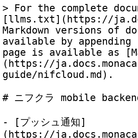
> For the complete docu
[llms.txt](https://ja.d
Markdown versions of do
available by appending 
page is available as [M
(https://ja.docs.monaca
guide/nifcloud.md).

# ニフクラ mobile backend
- [プッシュ通知]
(https://ja.docs.monaca