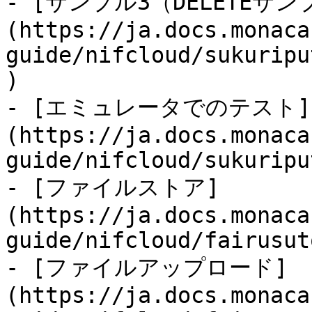
- [サンプル3（DELETEサン
(https://ja.docs.monaca
guide/nifcloud/sukuripu
)

- [エミュレータでのテスト]
(https://ja.docs.monaca
guide/nifcloud/sukuripu
- [ファイルストア]
(https://ja.docs.monaca
guide/nifcloud/fairusut
- [ファイルアップロード]
(https://ja.docs.monaca