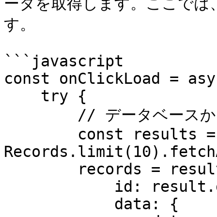
ータを取得します。ここでは
す。

```javascript

const onClickLoad = asy
    try {

        // データベースからデータを取得

        const results = await 
Records.limit(10).fetch
        records = results.map(result => ({

            id: result.get("objectId"),

            data: {
