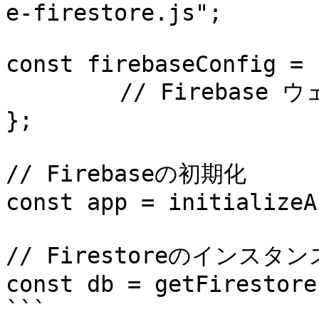
e-firestore.js";

const firebaseConfig = {
　　　　　// Firebase 
};

// Firebaseの初期化

const app = initializeA
// Firestoreのインスタン
const db = getFirestore(
```
