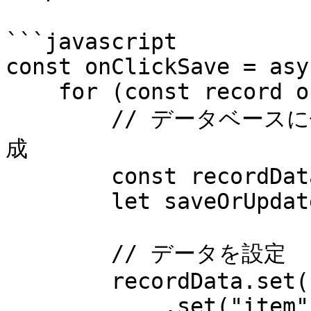
```javascript

const onClickSave = asy
    for (const record of records) {

        // データベースに保存するための新しいレコードを作
成

        const recordData = new Records();

        let saveOrUpdatePromise;

        // データを設定

        recordData.set("date", record.data.date)

            .set("item", record.data.item)
