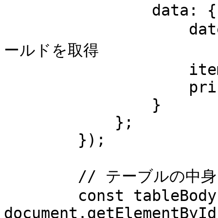
                data: {

                    date: data.date,   // 特定のフィ
ールドを取得

                    item: data.item,

                    price: data.price

                }

            };

        });

        // テーブルの中身を空にする

        const tableBody = 
document.getElementById