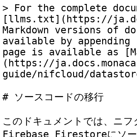
> For the complete docu
[llms.txt](https://ja.d
Markdown versions of do
available by appending 
page is available as [M
(https://ja.docs.monaca
guide/nifcloud/datastor
# ソースコードの移行

このドキュメントでは、ニフクラ 
Firebase Firesto