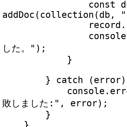
                const docRef = await 
addDoc(collection(db, "
                record.id = docRef.id;

                console.log("データが正常に作成されま
した。");

            }

        } catch (error) {

            console.error("データの保存または更新に失
敗しました:", error);

        }

    }
