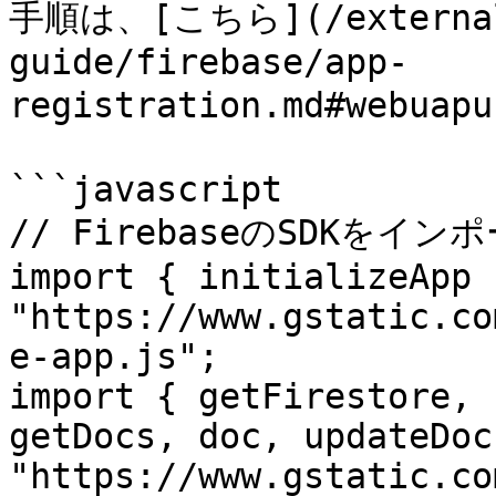
手順は、[こちら](/external-
guide/firebase/app-
registration.md#webu
```javascript

// FirebaseのSDKをインポ
import { initializeApp 
"https://www.gstatic.co
e-app.js";

import { getFirestore, 
getDocs, doc, updateDoc
"https://www.gstatic.co