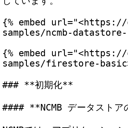
しています。

{% embed url="<https://
samples/ncmb-datastore-
{% embed url="<https://
samples/firestore-basic
### **初期化**

#### **NCMB データストア