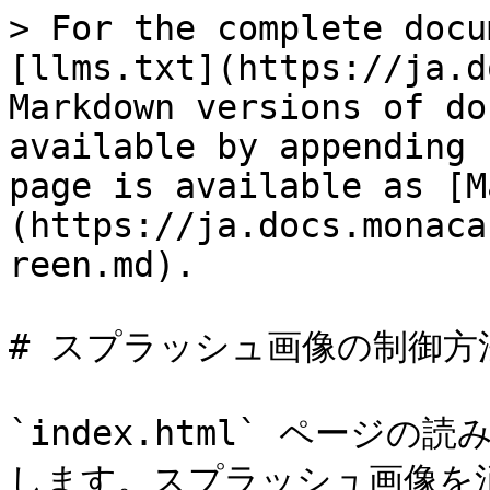
> For the complete docu
[llms.txt](https://ja.d
Markdown versions of do
available by appending 
page is available as [M
(https://ja.docs.monaca
reen.md).

# スプラッシュ画像の制御方法
`index.html` ペー
します。スプラッシュ画像を消去