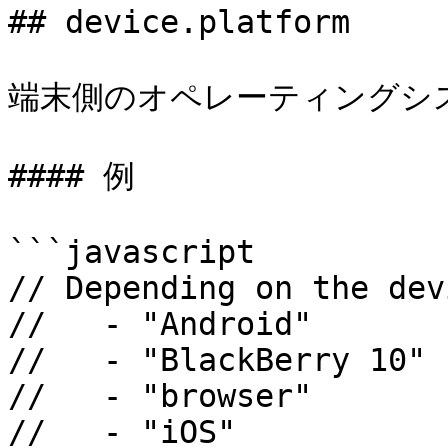
## device.platform

端末側のオペレーティングシス
#### 例

```javascript

// Depending on the dev
//   - "Android"

//   - "BlackBerry 10"

//   - "browser"

//   - "iOS"
