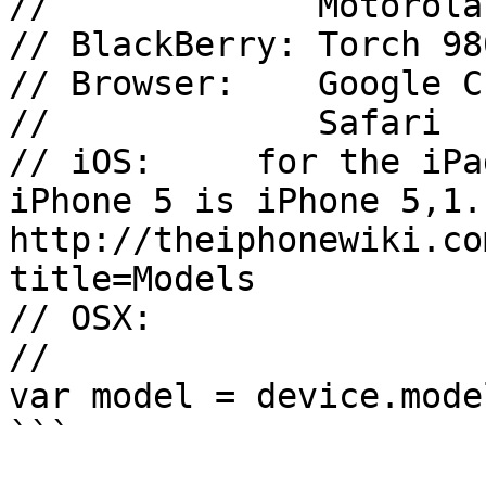
//             Motorola
// BlackBerry: Torch 98
// Browser:    Google C
//             Safari  
// iOS:     for the iPa
iPhone 5 is iPhone 5,1. 
http://theiphonewiki.co
title=Models

// OSX:                
//

var model = device.model
```
