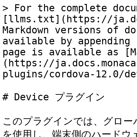
> For the complete docu
[llms.txt](https://ja.d
Markdown versions of do
available by appending 
page is available as [M
(https://ja.docs.monaca
plugins/cordova-12.0/de
# Device プラグイン

このプラグインでは、グローバル
を使用し、端末側のハードウ