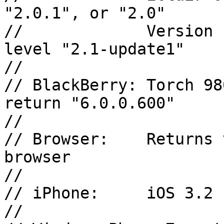
"2.0.1", or "2.0"

//             Version 
level "2.1-update1"

//

// BlackBerry: Torch 98
return "6.0.0.600"

//

// Browser:    Returns 
browser

//

// iPhone:     iOS 3.2 
//
