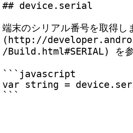
## device.serial

端末のシリアル番号を取得します 
(http://developer.andro
/Build.html#SERIAL)
```javascript

var string = device.seri