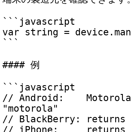
```javascript

var string = device.man
```

#### 例

```javascript

// Android:    Motorola
"motorola"

// BlackBerry: returns 
// iPhone:     returns 