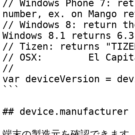
// Windows Phone 7: ret
number, ex. on Mango re
// Windows 8: return th
Windows 8.1 returns 6.3
// Tizen: returns "TIZE
// OSX:        El Capit
//

var deviceVersion = dev
```

## device.manufacturer

端末の製造元を確認できます。