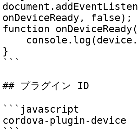
document.addEventListen
onDeviceReady, false);

function onDeviceReady()
    console.log(device.cordova);

}

```

## プラグイン ID

```javascript

cordova-plugin-device

```
