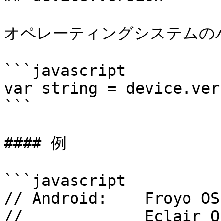
オペレーティングシステムの
```javascript

var string = device.ver
```

#### 例

```javascript

// Android:    Froyo OS
//             Eclair O