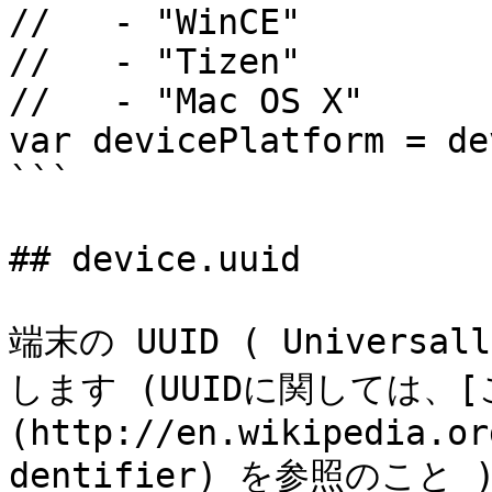
//   - "WinCE"

//   - "Tizen"

//   - "Mac OS X"

var devicePlatform = de
```

## device.uuid

端末の UUID ( Universall
します (UUIDに関しては、[
(http://en.wikipedia.or
dentifier) を参照のこと )