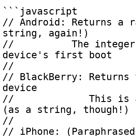
```javascript

// Android: Returns a r
string, again!)

//          The integer
device's first boot

//

// BlackBerry: Returns 
device

//             This is 
(as a string, though!)

//

// iPhone: (Paraphrased