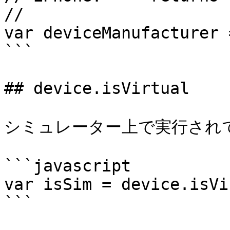
//

var deviceManufacturer 
```

## device.isVirtual

シミュレーター上で実行され
```javascript

var isSim = device.isVi
```
