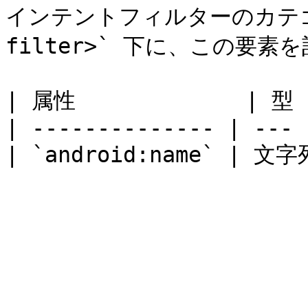
インテントフィルターのカテゴリ
filter>` 下に、この要素
| 属性             | 型 
| -------------- | --- 