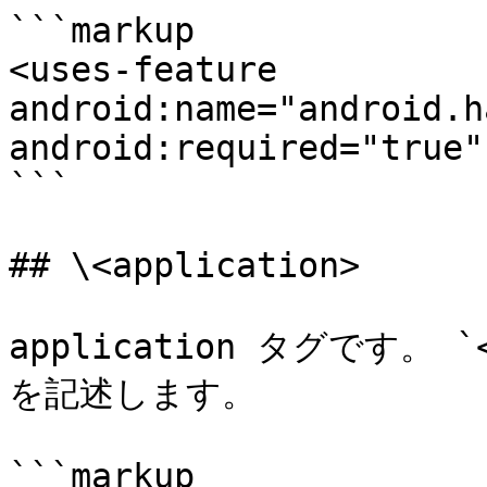
```markup

<uses-feature 
android:name="android.h
android:required="true" 
```

## \<application>

application タグです。 
を記述します。

```markup
