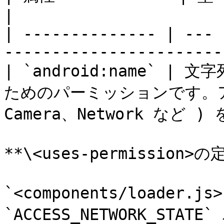
|

| -------------- | --- 
-----------------------
| `android:name` | 
ためのパーミッションです。ア
Camera、Network など )
**\<uses-permission>の
`<components/loader
`ACCESS_NETWORK_ST