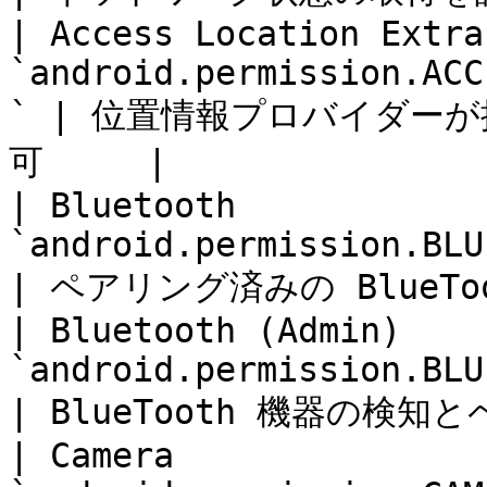
| Access Location Extra
`android.permission.ACC
` | 位置情報プロバイダー
可     |

| Bluetooth            
`android.permission.BLUETOOTH`          
| ペアリング済みの BlueTo
| Bluetooth (Admin)    
`android.permission.BLUETOOTH_ADM
| BlueTooth 機器の検知と
| Camera               