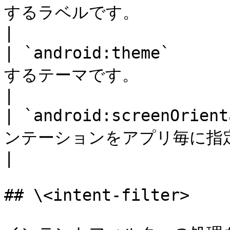
するラベルです。                                                                                
|

| `android:theme`   
するテーマです。                                                                                
|

| `android:screenOri
ンテーションをアプリ毎に指定します。                                               
|

## \<intent-filter>
