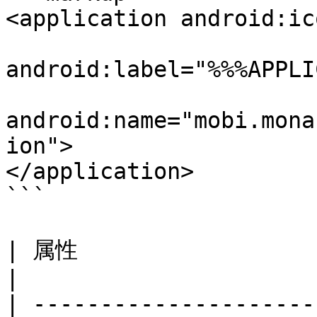
<application android:ic
android:label="%%%APPLI
android:name="mobi.mona
ion">

</application>

```

| 属性                          | 型   | 解説                              
|

| ---------------------