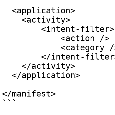
  <application>

    <activity>

        <intent-filter>

            <action />

            <category />

        </intent-filter>

    </activity>

  </application>

</manifest>

```
