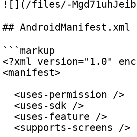
![](/files/-Mgd71uhJeib
## AndroidManifest.x
```markup

<?xml version="1.0" enc
<manifest>

  <uses-permission />

  <uses-sdk />

  <uses-feature />

  <supports-screens />
