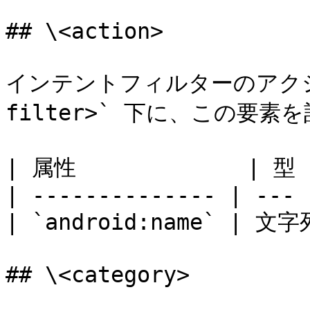
## \<action>

インテントフィルターのアクショ
filter>` 下に、この要素
| 属性             | 型 
| -------------- | --- 
| `android:name` | 
## \<category>
