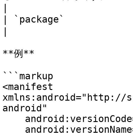
|

| `package`             | 文字列 | Package name                   
|

**例**

```markup

<manifest 
xmlns:android="http://s
android"

    android:versionCode="%%%VERSION_CODE%%%"

    android:versionName="%%%VERSION_NAME%%%" 