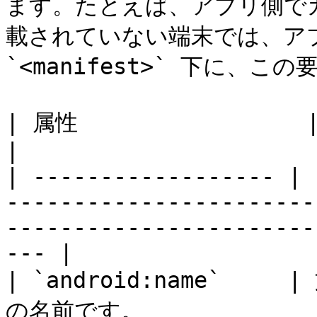
ます。たとえば、アプリ側で
載されていない端末では、ア
`<manifest>` 下に、こ
| 属性                 | 型   | 解説                                                                        
|

| ------------------ | 
-----------------------
-----------------------
--- |

| `android:name`  
の名前です。                                                                                                            