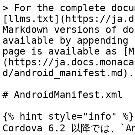
> For the complete docu
[llms.txt](https://ja.d
Markdown versions of do
available by appending 
page is available as [M
(https://ja.docs.monaca
d/android_manifest.md).

# AndroidManifest.xml

{% hint style="info" %}

Cordova 6.2 以降では、`An