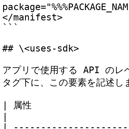
package="%%%PACKAGE_NAM
</manifest>

```

## \<uses-sdk>

アプリで使用する API のレベル
タグ下に、この要素を記述しま
| 属性                         | 型  | 解説                     
|

| ---------------------