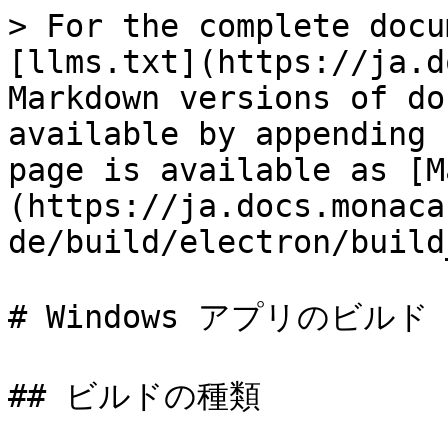
> For the complete docu
[llms.txt](https://ja.d
Markdown versions of do
available by appending 
page is available as [M
(https://ja.docs.monaca
de/build/electron/build
# Windows アプリのビルド

## ビルドの種類
