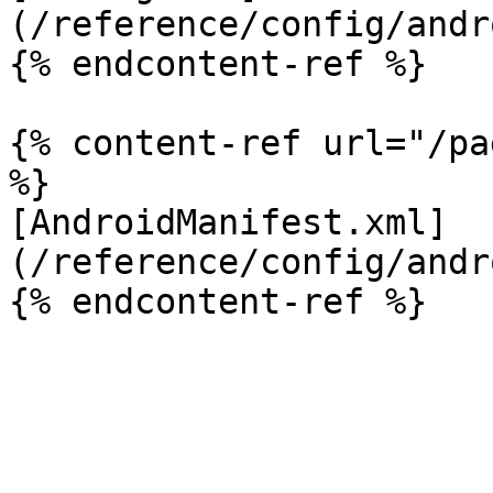
(/reference/config/andr
{% endcontent-ref %}

{% content-ref url="/pa
%}

[AndroidManifest.xml]
(/reference/config/andr