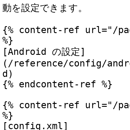
動を設定できます。

{% content-ref url="/pa
%}

[Android の設定]
(/reference/config/andr
d)

{% endcontent-ref %}

{% content-ref url="/pa
%}

[config.xml]