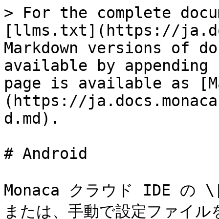
> For the complete docu
[llms.txt](https://ja.d
Markdown versions of do
available by appending 
page is available as [M
(https://ja.docs.monaca
d.md).

# Android

Monaca クラウド IDE の 
または、手動で設定ファイルを