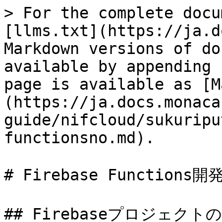
> For the complete docu
[llms.txt](https://ja.d
Markdown versions of do
available by appending 
page is available as [M
(https://ja.docs.monaca
guide/nifcloud/sukuripu
functionsno.md).

# Firebase Functions
## Firebaseプロジェクトの