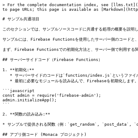
> For the complete documentation index, see [llms.txt](
to page URLs; this page is available as [Markdown](http
# サンプル共通項目

このセクションでは、サンプルソースコードに共通する処理の概要を説明し
サンプルには、Firebase Functionsを使用したサーバー側のコード
まず、Firebase Functionsでの初期化方法と、サーバー側で利用
## サーバーサイドコード（Firebase Functions）

1. **初期化:**

   * サーバーサイドのコードは`functions/index.js`というファイルに書きます。

   * 最初に必要なモジュールを読み込んで、Firebaseを初期化します。

```javascript

const admin = require('firebase-admin');

admin.initializeApp();

```

2. **関数の読み込み:**

* サンプルで提供される関数（例：`get_random`, `post_data`, 
## アプリ側コード (Monaca プロジェクト)
