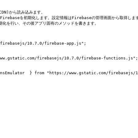
firebasejs/10.7.0/firebase-app.js";

ww.gstatic.com/firebasejs/10.7.0/firebase-functions.js";

nsEmulator  } from "https://www.gstatic.com/firebasejs/1