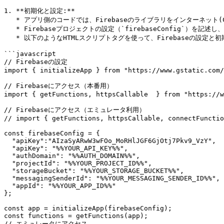
1. **初期化と設定:**

   * アプリ側のコードでは、Firebaseのライブラリをインターネット(CDN)から読み込みます。

   * Firebaseプロジェクトの設定（`firebaseConfig`）を記述し、Firebaseを初期化します。設定情報はFirebaseの管理画面から取得します。

   * 以下のようなHTMLスクリプトタグを使って、Firebaseの設定と初期化を行い、その後アプリ固有のメソッドを書きます。

```javascript

// Firebaseの設定

import { initializeApp } from "https://www.gstatic.com/
// Firebaseにアクセス（本番用）

import { getFunctions, httpsCallable  } from "https://w
// Firebaseにアクセス（エミュレータ利用）

// import { getFunctions, httpsCallable, connectFunctio
const firebaseConfig = {

  "apiKey":"AIzaSyARwW3wFOo_MoRHlJGF6GjOtj7Pkv9_VzY",

  "apiKey": "%%YOUR_API_KEY%%",

  "authDomain": "%%AUTH_DOMAIN%%",

  "projectId": "%%YOUR_PROJECT_ID%%",

  "storageBucket": "%%YOUR_STORAGE_BUCKET%%",

  "messagingSenderId": "%%YOUR_MESSAGING_SENDER_ID%%",

  "appId": "%%YOUR_APP_ID%%"

};

const app = initializeApp(firebaseConfig);

const functions = getFunctions(app);

// エミュレータにアクセス
