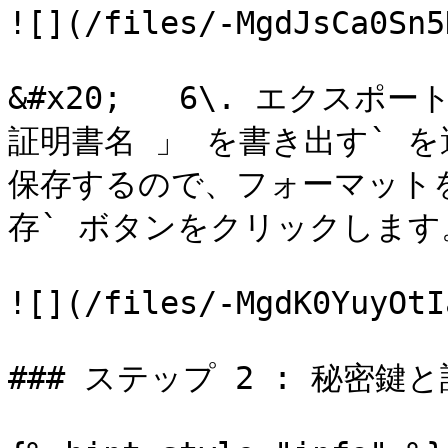
![](/files/-MgdJsCa0Sn5
&#x20;   6\. エクス
証明書名 」 を書き出す` 
保存するので、フォーマットを 
存` ボタンをクリックします。
![](/files/-MgdK0YuyOtI
### ステップ 2 : 秘密鍵と