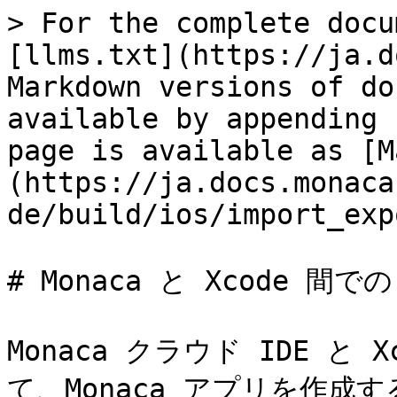
> For the complete docu
[llms.txt](https://ja.d
Markdown versions of do
available by appending 
page is available as [M
(https://ja.docs.monaca
de/build/ios/import_exp
# Monaca と Xcode 間
Monaca クラウド IDE と X
て、Monaca アプリを作成