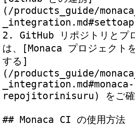
(/products_guide/monaca
_integration.md#sett
2. GitHub リポジトリ
は、[Monaca プロジェクト
する]
(/products_guide/monaca
_integration.md#monaca-
repojitorinisuru) を
## Monaca CI の使用方法
