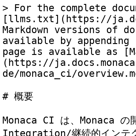
> For the complete docu
[llms.txt](https://ja.d
Markdown versions of do
available by appending 
page is available as [M
(https://ja.docs.monaca
de/monaca_ci/overview.md
# 概要

Monaca CI は、Monaca の
Integration/継続的イ