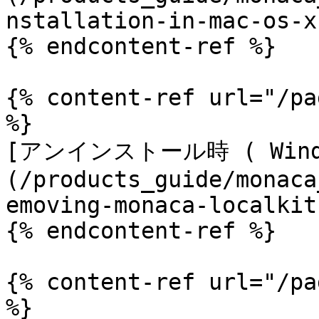
nstallation-in-mac-os-x.
{% endcontent-ref %}

{% content-ref url="/pa
%}

[アンインストール時 ( Wind
(/products_guide/monaca
emoving-monaca-localkit
{% endcontent-ref %}

{% content-ref url="/pa
%}
