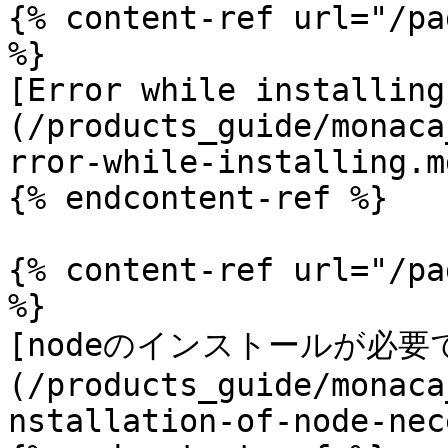
{% content-ref url="/pa
%}

[Error while installing
(/products_guide/monaca
rror-while-installing.md
{% endcontent-ref %}

{% content-ref url="/pa
%}

[nodeのインストールが必要
(/products_guide/monaca
nstallation-of-node-nec