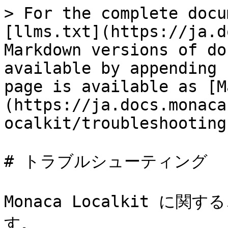
> For the complete docu
[llms.txt](https://ja.d
Markdown versions of do
available by appending 
page is available as [M
(https://ja.docs.monaca
ocalkit/troubleshooting
# トラブルシューティング

Monaca Localkit 
す。
