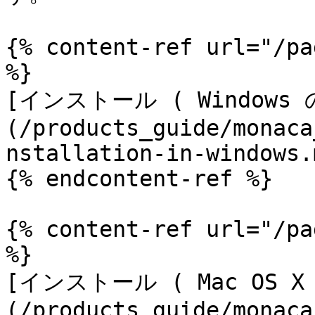
{% content-ref url="/pa
%}

[インストール ( Windows 
(/products_guide/monaca
nstallation-in-windows.m
{% endcontent-ref %}

{% content-ref url="/pa
%}

[インストール ( Mac OS X
(/products_guide/monaca