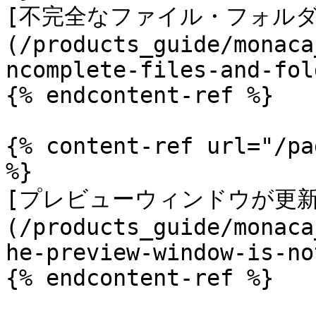
[不完全なファイル・フォルダ
(/products_guide/monaca
ncomplete-files-and-fol
{% endcontent-ref %}

{% content-ref url="/pa
%}

[プレビューウィンドウが更新
(/products_guide/monaca
he-preview-window-is-no
{% endcontent-ref %}
