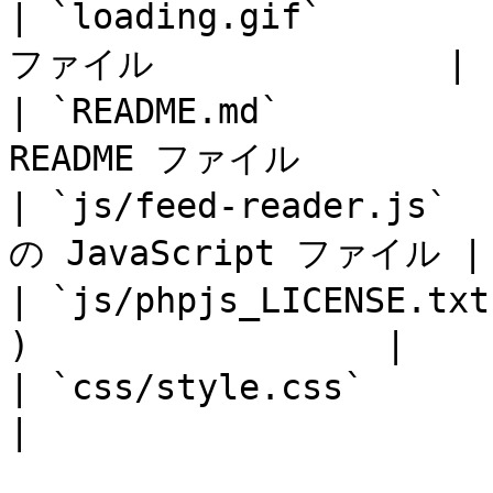
| `loading.gif`    
ファイル              |

| `README.md`      
README ファイル         |
| `js/feed-reader.j
の JavaScript ファイル |

| `js/phpjs_LICENSE
)                 |

| `css/style.css`        | アプリ
|
