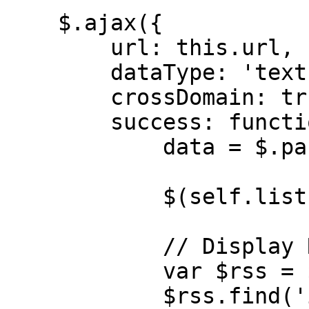
    $.ajax({

        url: this.url,

        dataType: 'text',

        crossDomain: true,

        success: function(data) {

            data = $.parseXML(data.trim());

            $(self.listEl).empty();

            // Display RSS contents

            var $rss = $(data);

            $rss.find('item').each(function() {
