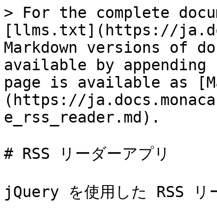
> For the complete docu
[llms.txt](https://ja.d
Markdown versions of do
available by appending 
page is available as [M
(https://ja.docs.monaca
e_rss_reader.md).

# RSS リーダーアプリ

jQuery を使用した RSS