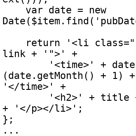
    var date = new 
Date($item.find('pubDat
    return '<li class="feed-item" data-link="' + 
link + '">' +

        '<time>' + date.getFullYear() + '/' + 
(date.getMonth() + 1) +
'</time>' +

        '<h2>' + title + '</h2><p>' + description 
+ '</p></li>';

};

...
