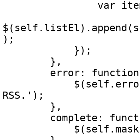
                var item = this;

$(self.listEl).append(s
);

            });

        },

        error: function() {

            $(self.errorEl).text('Failed to load 
RSS.');

        },

        complete: function() {

            $(self.maskEl).hide();
