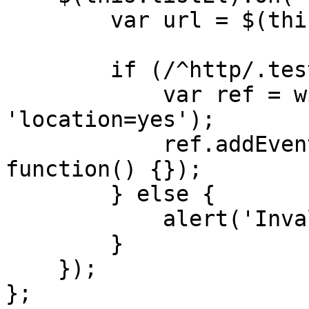
        var url = $(this).data('link');

        if (/^http/.test(url)) {

            var ref = window.open(url, '_blank', 
'location=yes');

            ref.addEventListener("exit", 
function() {});

        } else {

            alert('Invalid URL.');

        }

    });

};
