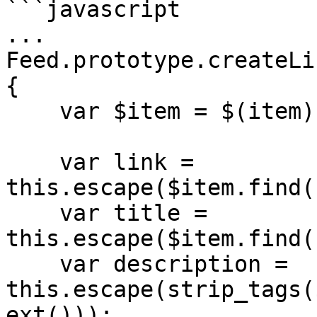
```javascript

...

Feed.prototype.createLi
{

    var $item = $(item);

    var link = 
this.escape($item.find(
    var title = 
this.escape($item.find(
    var description = 
this.escape(strip_tags(
ext()));
