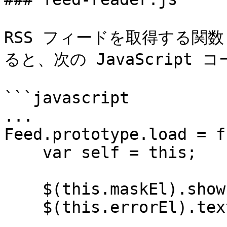
RSS フィードを取得する関数 （
ると、次の JavaScript 
```javascript

...

Feed.prototype.load = f
    var self = this;

    $(this.maskEl).show();

    $(this.errorEl).text('');
