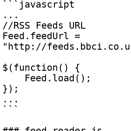
```javascript

...

//RSS Feeds URL

Feed.feedUrl = 
"http://feeds.bbci.co.u
$(function() {

    Feed.load();

});

...

```

### feed-reader.js
