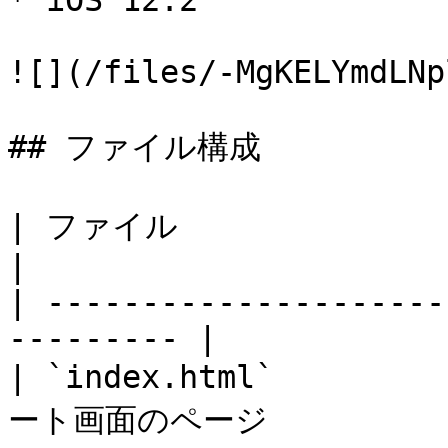
* iOS 12.2

![](/files/-MgKELYmdLNp
## ファイル構成

| ファイル                   | 説明            
|

| ---------------------
--------- |

| `index.html`     
ート画面のページ          