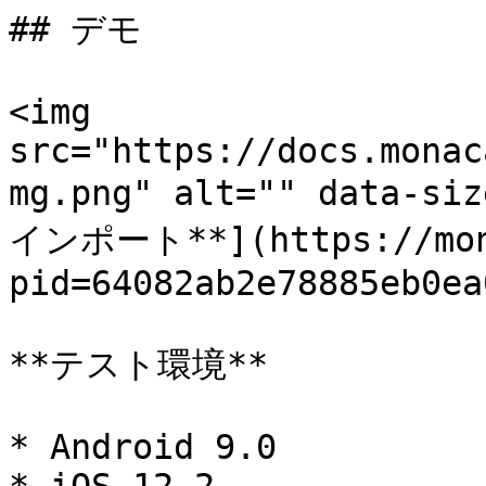
## デモ

<img 
src="https://docs.monac
mg.png" alt="" data-
インポート**](https://mona
pid=64082ab2e78885eb0ea
**テスト環境**

* Android 9.0
