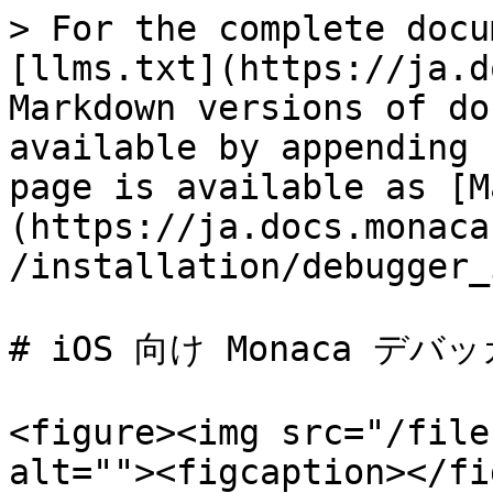
> For the complete docu
[llms.txt](https://ja.d
Markdown versions of do
available by appending 
page is available as [M
(https://ja.docs.monaca
/installation/debugger_
# iOS 向け Monaca デバッ
<figure><img src="/file
alt=""><figcaption></fi