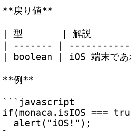
**戻り値**

| 型       | 解説        
| ------- | -----------
| boolean | iOS 端末で
**例**

```javascript

if(monaca.isIOS === true
  alert("iOS!");
