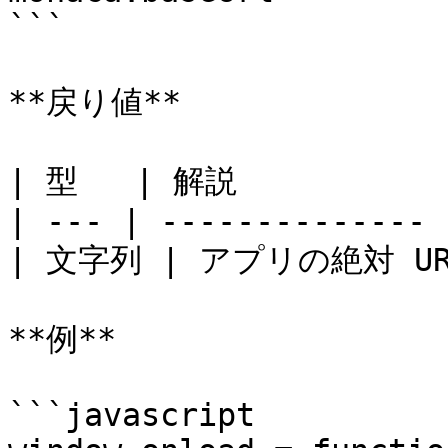
```

**戻り値**

| 型   | 解説            
| --- | -------------- |
| 文字列 | アプリの絶対 UR
**例**

```javascript
