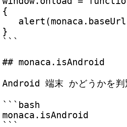
window.onload = function
{

   alert(monaca.baseUrl);

}

```

## monaca.isAndroid

Android 端末 かどうかを判
```bash

monaca.isAndroid

```
