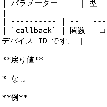
| パラメーター     | 型  | 解説                  
|

| ---------- | -- | ---
| `callback` | 関
デバイス ID です。 |

**戻り値**

* なし

**例**
