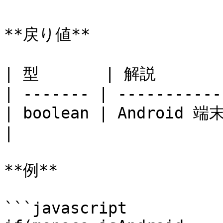
**戻り値**

| 型       | 解説        
| ------- | -----------
| boolean | Android
|

**例**

```javascript
