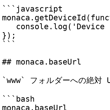
```javascript

monaca.getDeviceId(func
   console.log('Device ID: ' + id);

});

```

## monaca.baseUrl

`www` フォルダーへの絶対 
```bash

monaca.baseUrl
