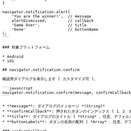
}

navigator.notification.alert(

    'You are the winner!',  // message

    alertDismissed,         // callback

    'Game Over',            // title

    'Done'                  // buttonName

);

```

### 対象プラットフォーム

* Android

* iOS

## navigator.notification.confirm

確認用ダイアログを表示します ( カスタマイズ可 )。

```javascript

navigator.notification.confirm(message, confirmCallback
```

* **message**: ダイアログのメッセージ *(String)*

* **confirmCallback**: 押されたボタンのインデックス ( 1
* **title**: ダイアログのタイトル ( *String* 、任意、デフォルトで
* **buttonLabels**: ボタンの名前の配列 ( *Array* 、任意、デフ