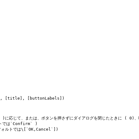
, [title], [buttonLabels])

、2、3 )に応じて、または、ボタンを押さずにダイアログを閉じたときに ( 0)、呼ば
は`Confirm` )

ォルトでは\[`OK,Cancel`])
