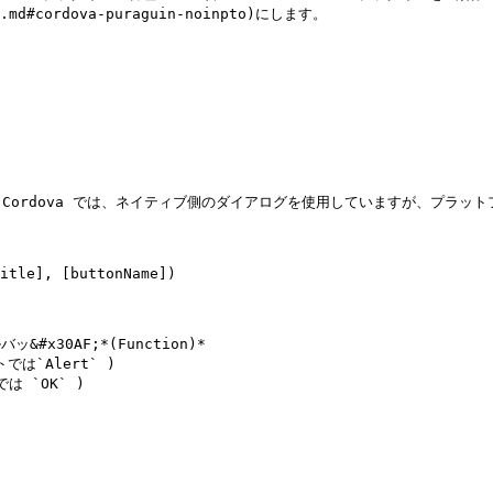
in.md#cordova-puraguin-noinpto)にします。

rdova では、ネイティブ側のダイアログを使用していますが、プラットフ
itle], [buttonName])

#x30AF;*(Function)*

は`Alert` )

は `OK` )
