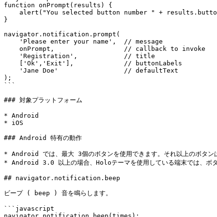
function onPrompt(results) {

    alert("You selected button number " + results.buttonIndex + " and entered " + results.input1);

}

navigator.notification.prompt(

    'Please enter your name',  // message

    onPrompt,                  // callback to invoke

    'Registration',            // title

    ['Ok','Exit'],             // buttonLabels

    'Jane Doe'                 // defaultText

);

```

### 対象プラットフォーム

* Android

* iOS

### Android 特有の動作

* Android では、最大 3個のボタンを使用できます。それ以上のボタン
* Android 3.0 以上の場合、Holoテーマを使用している端末では、
## navigator.notification.beep

ビープ ( beep ) 音を鳴らします。

```javascript

navigator.notification.beep(times);
