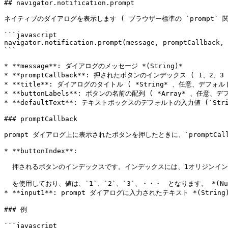
## navigator.notification.prompt

ネイティブのダイアログを表示します ( ブラウザー標準の `prompt` 
```javascript

navigator.notification.prompt(message, promptCallback, 
```

* **message**: ダイアログのメッセージ *(String)*

* **promptCallback**: 押されたボタンのインデックス ( 1、
* **title**: ダイアログのタイトル ( *String* 、任意、デフォルトで
* **buttonLabels**: ボタンの名前の配列 ( *Array* 、任意、デフォ
* **defaultText**: テキストボックスのデフォルトの入力値 (`St
### promptCallback

prompt ダイアログ上に表示されたボタンを押したときに、`promptCa
* **buttonIndex**:

  押されるボタンのインデックスです。インデックスには、1オリジンインデックス方式

  を使用しており、値は、`1`、`2`、`3`、・・・　となります。 *(Number)*

* **input1**: prompt ダイアログに入力されたテキスト *(String)
### 例

```javascript
