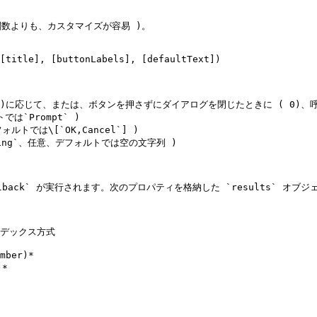
関数よりも、カスタマイズが容易 )。

[title], [buttonLabels], [defaultText])

2、3 )に応じて、または、ボタンを押さずにダイアログを閉じたときに ( 0)、呼ば
は`Prompt` )

ルトでは\[`OK,Cancel`] )

ring`、任意、デフォルトでは空の文字列 )

llback` が実行されます。次のプロパティを格納した `results` オ
*
