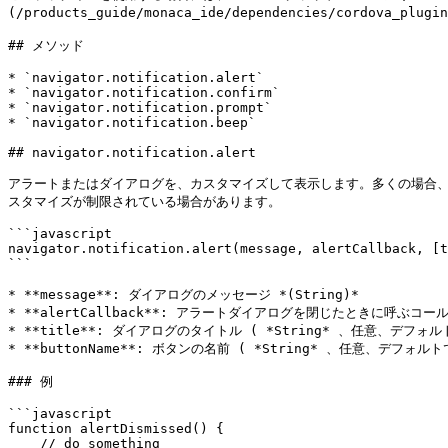
(/products_guide/monaca_ide/dependencies/cordova_plug
## メソッド

* `navigator.notification.alert`

* `navigator.notification.confirm`

* `navigator.notification.prompt`

* `navigator.notification.beep`

## navigator.notification.alert

アラートまたはダイアログを、カスタマイズして表示します。多くの場合、Co
スタマイズが制限されている場合があります。

```javascript

navigator.notification.alert(message, alertCallback, [t
```

* **message**: ダイアログのメッセージ *(String)*

* **alertCallback**: アラートダイアログを閉じたときに呼ぶコールバッ&
* **title**: ダイアログのタイトル ( *String* 、任意、デフォルトで
* **buttonName**: ボタンの名前 ( *String* 、任意、デフォルトで
### 例

```javascript

function alertDismissed() {

    // do something
