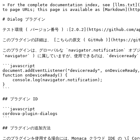
> For the complete documentation index, see [llms.txt](
to page URLs; this page is available as [Markdown](http
# Dialog プラグイン

テスト環境 ( バージョン番号 ) :[2.0.2](https://github.com/apach
このプラグインの詳細は、 [こちらの原文 ( GitHub )](https://githu
このプラグインは、グローバルな `navigator.notificatio
`navigator` ) に属していますが、使用できるのは、`deviceread
```javascript

document.addEventListener("deviceready", onDeviceReady,
function onDeviceReady() {

    console.log(navigator.notification);

}

```

## プラグイン ID

```javascript

cordova-plugin-dialogs

```

## プラグインの追加方法

このプラグインを使用する場合には、Monaca クラウド IDE の \[ Cord