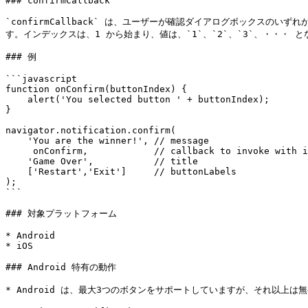
### confirmCallback

`confirmCallback` は、ユーザーが確認ダイアログボックスのいず
す。インデックスは、1 から始まり、値は、`1`、`2`、`3`、・・・ と
### 例

```javascript

function onConfirm(buttonIndex) {

    alert('You selected button ' + buttonIndex);

}

navigator.notification.confirm(

    'You are the winner!', // message

     onConfirm,            // callback to invoke with index of button pressed

    'Game Over',           // title

    ['Restart','Exit']     // buttonLabels

);

```

### 対象プラットフォーム

* Android

* iOS

### Android 特有の動作

* Android は、最大3つのボタンをサポートしていますが、それ以上は無