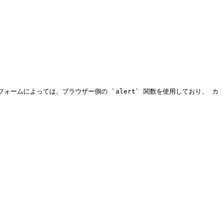
ォームによっては、ブラウザー側の `alert` 関数を使用しており、 カ