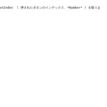
ndex` ( 押されたボタンのインデックス、*Number* ) を取りま